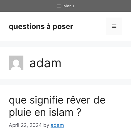
Skip
Menu
to
content
questions à poser
Menu
adam
que signifie rêver de
pluie en islam ?
April 22, 2024
by
adam