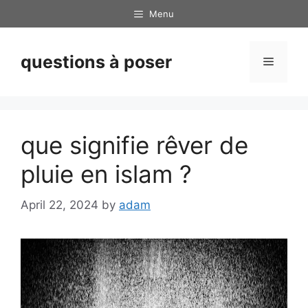
Skip
Menu
to
content
questions à poser
Menu
que signifie rêver de
pluie en islam ?
April 22, 2024
by
adam