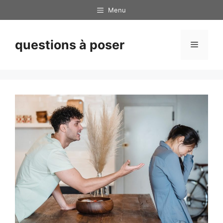
Skip
Menu
to
content
questions à poser
Menu