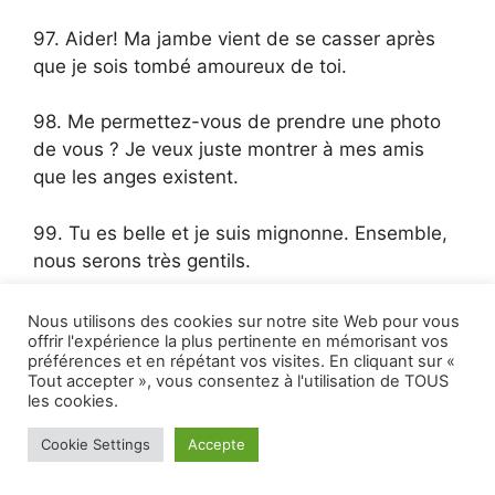
97. Aider! Ma jambe vient de se casser après
que je sois tombé amoureux de toi.
98. Me permettez-vous de prendre une photo
de vous ? Je veux juste montrer à mes amis
que les anges existent.
99. Tu es belle et je suis mignonne. Ensemble,
nous serons très gentils.
100. Souviens-toi de moi? Oh, c’est vrai, je ne
Nous utilisons des cookies sur notre site Web pour vous
offrir l'expérience la plus pertinente en mémorisant vos
t’ai rencontré que dans mes rêves.
préférences et en répétant vos visites. En cliquant sur «
Tout accepter », vous consentez à l'utilisation de TOUS
101. Je vais devoir vous demander de partir. Tu
les cookies.
fais mal paraître les autres filles.
Cookie Settings
Accepte
Categories