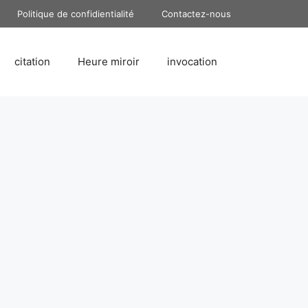
Politique de confidientialité
Contactez-nous
citation
Heure miroir
invocation