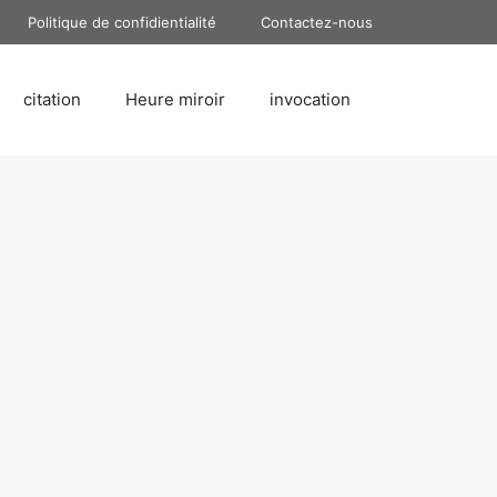
Politique de confidientialité
Contactez-nous
citation
Heure miroir
invocation