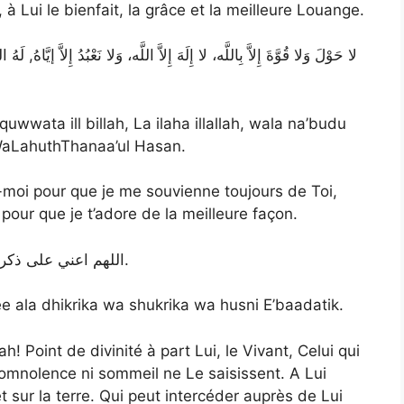
à Lui le bienfait, la grâce et la meilleure Louange.
wwata ill billah, La ilaha illallah, wala na’budu
WaLahuthThanaa’ul Hasan.
e-moi pour que je me souvienne toujours de Toi,
pour que je t’adore de la meilleure façon.
La doua en arabe : اللهم اعني على ذكرك وشكرك وحسن عبادتك.
e ala dhikrika wa shukrika wa husni E’baadatik.
ah! Point de divinité à part Lui, le Vivant, Celui qui
omnolence ni sommeil ne Le saisissent. A Lui
t sur la terre. Qui peut intercéder auprès de Lui