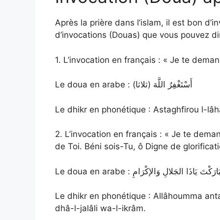
Après la prière dans l’islam, il est bon d
d’invocations (Douas) que vous pouvez dire
1. L’invocation en français : « Je te deman
Le doua en arabe : أَسْتَغْفِرُ اللَّهَ (ثلاثا)
Le dhikr en phonétique : Astaghfirou l-lâha
2. L’invocation en français : « Je te deman
de Toi. Béni sois-Tu, ô Digne de glorificat
Le doua en arabe : يَاذَا الجَلالِ وَالإكْرَامِ
Le dhikr en phonétique : Allâhoumma ant
dhâ-l-jalâli wa-l-ikrâm.