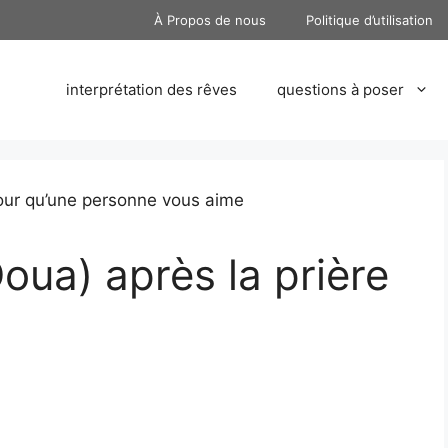
À Propos de nous
Politique d’utilisation
interprétation des rêves
questions à poser
oua) après la prière