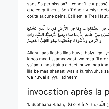
sans Sa permission? Il connaît leur passé e
que ce qu’Il veut. Son Trône «Kursiy», débo
coûte aucune peine. Et Il est le Très Haut,
مٌ لَهُ مَا فِي السَّمَاوَاتِ وَمَا فِي الأَرْضِ مَنْ ذَا الَّذِي يَشْفَعُ
نَ بِشَيْءٍ مِنْ عِلْمِهِ إِلاَّ بِمَا شَاءَ وَسِعَ كُرْسِيُّهُ السَّمَاواتِ
وَالأَرْضَ وَلاَ يَئُودُهُ حِفْظُهُمَا وَهُوَ الْعَلِيُّ الْعَظِيمُ.
Allahu laaa ilaaha illaa huwal haiyul qa
lahoo maa fissamaawaati wa maa fil ard; 
ya’lamu maa baina aideehim wa maa khalf
illa be maa shaaaa; wasi’a kursiyyuhus 
wa huwal aliyyul ‘adheem.
invocation après la p
1. Subhaanal-Laah; (Gloire à