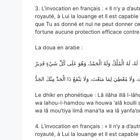
3. L’invocation en français : « Il n’y a d’au
royauté, à Lui la louange et Il est capable
que Tu as donné et nul ne peut donner ce
fortune aucune protection efficace contre 
La doua en arabe :
تَ، وَلَا مُعْطِيَ لِمَا مَنَعْتَ، وَلَا يَنْفَعُ ذَا الْجَدِّ مِنْكَ الجَدُّ
Le dhikr en phonétique : Lâ ilâha illâ l-l
wa lahou-l-hamdou wa houwa ‘alâ koulli s
wa lâ mou’tiya limâ mana’ta wa lâ yanfa’o
4. L’invocation en français : « Il n’y a d’au
royauté, à Lui la louange et Il est capable