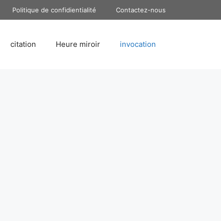
Politique de confidientialité
Contactez-nous
citation
Heure miroir
invocation