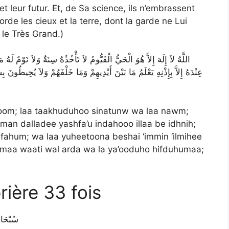
t leur futur. Et, de Sa science, ils n’embrassent
rde les cieux et la terre, dont la garde ne Lui
 le Très Grand.)
اللَّهُ لاَ إِلَهَ إِلاَّ هُوَ الْحَيُّ الْقَيُّومُ لاَ تَأْخُذُهُ سِنَةٌ وَلاَ نَوْ
عِنْدَهُ إِلاَّ بِإِذْنِهِ يَعْلَمُ مَا بَيْنَ أَيْدِيهِمْ وَمَا خَلْفَهُمْ وَلاَ يُحِيطُو
i-yoom; laa taakhuduhoo sinatunw wa laa nawm;
man dalladee yashfa’u indahooo illaa be idhnih;
ahum; wa laa yuheetoona beshai ‘immin ‘ilmihee
samaa waati wal arda wa la ya’ooduho hifduhumaa;
rière 33 fois
 Allah.) سُبْحَانَ اللَّه