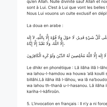
qu’en Allah. Nulle divinité sauf Allah et n
sont à Lui. C’est à Lui que vont les belles
Nous Lui vouons un culte exclusif en dépi
La doua en arabe :
لَى كُلِّ شَيْءٍ قَدِيرٌ، لَا حَوْلَ وَلَا قُوَّةَ إِلَّا بِاللَّهِ، لاَ إِلَهَ
إِلَّا اللَّهُ، وَلَا نَعْبُدُ إِلَّا إِيَّاهُ،
َا إِلَهَ إِلَّا اللَّهُ مُخْلِصِينَ لَهُ الدِّيْنَ وَلَوْ كَرِهَ الْكَافِرُونَ
Le dhikr en phonétique : Lâ ilâha illâ l-l
wa lahou-l-hamdou wa houwa ‘alâ koulli s
billâhi.Lâ ilâha illâ l-lâhou, wa lâ na’bou
wa lahou th-thanâ u-l-hasanou. Lâ ilâha i
kariha-l-kâfiroûn.
5. L’invocation en français : Il n’y a ni for